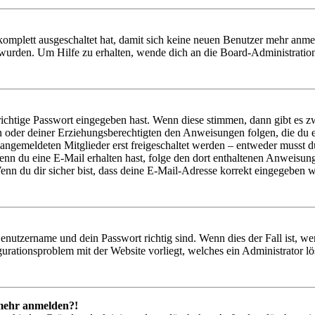
 komplett ausgeschaltet hat, damit sich keine neuen Benutzer mehr anm
 wurden. Um Hilfe zu erhalten, wende dich an die Board-Administratio
richtige Passwort eingegeben hast. Wenn diese stimmen, dann gibt es
ern oder deiner Erziehungsberechtigten den Anweisungen folgen, die du e
 angemeldeten Mitglieder erst freigeschaltet werden – entweder musst du
. Wenn du eine E-Mail erhalten hast, folge den dort enthaltenen Anweis
nn du dir sicher bist, dass deine E-Mail-Adresse korrekt eingegeben w
Benutzername und dein Passwort richtig sind. Wenn dies der Fall ist, w
igurationsproblem mit der Website vorliegt, welches ein Administrator l
t mehr anmelden?!