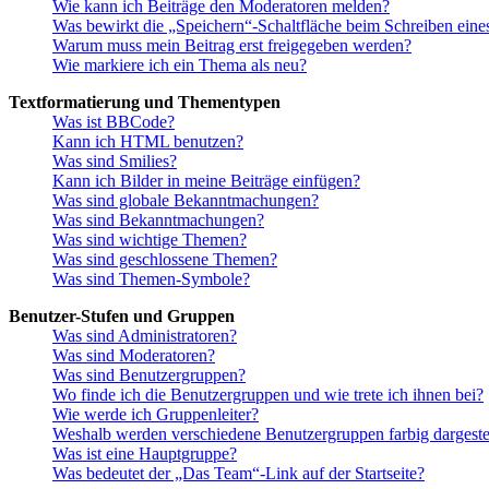
Wie kann ich Beiträge den Moderatoren melden?
Was bewirkt die „Speichern“-Schaltfläche beim Schreiben eine
Warum muss mein Beitrag erst freigegeben werden?
Wie markiere ich ein Thema als neu?
Textformatierung und Thementypen
Was ist BBCode?
Kann ich HTML benutzen?
Was sind Smilies?
Kann ich Bilder in meine Beiträge einfügen?
Was sind globale Bekanntmachungen?
Was sind Bekanntmachungen?
Was sind wichtige Themen?
Was sind geschlossene Themen?
Was sind Themen-Symbole?
Benutzer-Stufen und Gruppen
Was sind Administratoren?
Was sind Moderatoren?
Was sind Benutzergruppen?
Wo finde ich die Benutzergruppen und wie trete ich ihnen bei?
Wie werde ich Gruppenleiter?
Weshalb werden verschiedene Benutzergruppen farbig dargestel
Was ist eine Hauptgruppe?
Was bedeutet der „Das Team“-Link auf der Startseite?