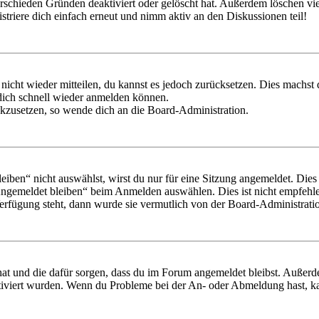
rschieden Gründen deaktiviert oder gelöscht hat. Außerdem löschen vie
triere dich einfach erneut und nimm aktiv an den Diskussionen teil!
 nicht wieder mitteilen, du kannst es jedoch zurücksetzen. Dies machs
 dich schnell wieder anmelden können.
ückzusetzen, so wende dich an die Board-Administration.
en“ nicht auswählst, wirst du nur für eine Sitzung angemeldet. Dies
Angemeldet bleiben“ beim Anmelden auswählen. Dies ist nicht empfehle
Verfügung steht, dann wurde sie vermutlich von der Board-Administratio
 hat und die dafür sorgen, dass du im Forum angemeldet bleibst. Außer
tiviert wurden. Wenn du Probleme bei der An- oder Abmeldung hast, ka