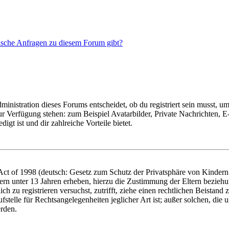
tische Anfragen zu diesem Forum gibt?
istration dieses Forums entscheidet, ob du registriert sein musst, um Be
zur Verfügung stehen: zum Beispiel Avatarbilder, Private Nachrichten, 
igt ist und dir zahlreiche Vorteile bietet.
t of 1998 (deutsch: Gesetz zum Schutz der Privatsphäre von Kindern i
ern unter 13 Jahren erheben, hierzu die Zustimmung der Eltern bezieh
dich zu registrieren versuchst, zutrifft, ziehe einen rechtlichen Beista
stelle für Rechtsangelegenheiten jeglicher Art ist; außer solchen, die
erden.