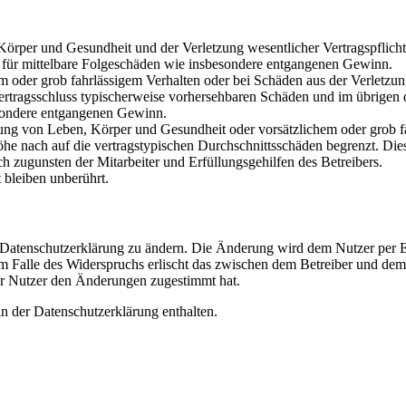
rper und Gesundheit und der Verletzung wesentlicher Vertragspflichten
ch für mittelbare Folgeschäden wie insbesondere entgangenen Gewinn.
em oder grob fahrlässigem Verhalten oder bei Schäden aus der Verletz
i Vertragsschluss typischerweise vorhersehbaren Schäden und im übrigen
besondere entgangenen Gewinn.
ng von Leben, Körper und Gesundheit oder vorsätzlichem oder grob fah
e nach auf die vertragstypischen Durchschnittsschäden begrenzt. Dies
h zugunsten der Mitarbeiter und Erfüllungsgehilfen des Betreibers.
bleiben unberührt.
e Datenschutzerklärung zu ändern. Die Änderung wird dem Nutzer per E-
m Falle des Widerspruchs erlischt das zwischen dem Betreiber und dem 
er Nutzer den Änderungen zugestimmt hat.
n der Datenschutzerklärung enthalten.