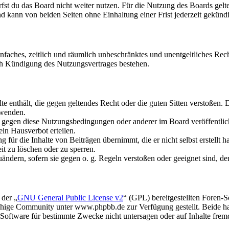
fst du das Board nicht weiter nutzen. Für die Nutzung des Boards gelten
 kann von beiden Seiten ohne Einhaltung einer Frist jederzeit gekünd
 einfaches, zeitlich und räumlich unbeschränktes und unentgeltliches R
ch Kündigung des Nutzungsvertrages bestehen.
alte enthält, die gegen geltendes Recht oder die guten Sitten verstoßen. 
rwenden.
n gegen diese Nutzungsbedingungen oder anderer im Board veröffentli
in Hausverbot erteilen.
für die Inhalte von Beiträgen übernimmt, die er nicht selbst erstellt 
it zu löschen oder zu sperren.
uändern, sofern sie gegen o. g. Regeln verstoßen oder geeignet sind, 
 der „
GNU General Public License v2
“ (GPL) bereitgestellten Foren
hige Community unter www.phpbb.de zur Verfügung gestellt. Beide hab
oftware für bestimmte Zwecke nicht untersagen oder auf Inhalte frem